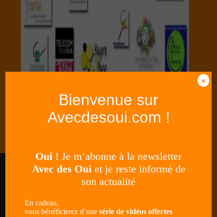
x
Bienvenue sur
Merci pour votre confiance….
Avecdesoui.com !
Oui
! Je m’abonne à la newsletter
Avec des Oui
et je reste informé de
Certification
son actualité
En cadeau,
vous bénéficierez d’une
série de vidéos offertes