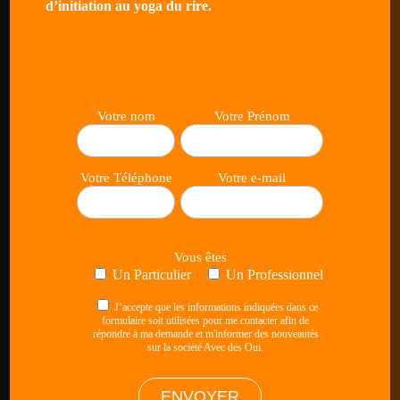
d’initiation au yoga du rire.
Votre nom
Votre Prénom
Stéphanie Avec des Oui
Activatrice de la joie en entreprise
Votre Téléphone
Votre e-mail
Formatrice en communication et soft skills
Clown comédienne
Coaching
Vous êtes
Un Particulier
Un Professionnel
Le théâtre au service de relations
J’accepte que les informations indiquées dans ce
professionnelles plus humaines
formulaire soit utilisées pour me contacter afin de
répondre à ma demande et m'informer des nouveautés
sur la société Avec des Oui.